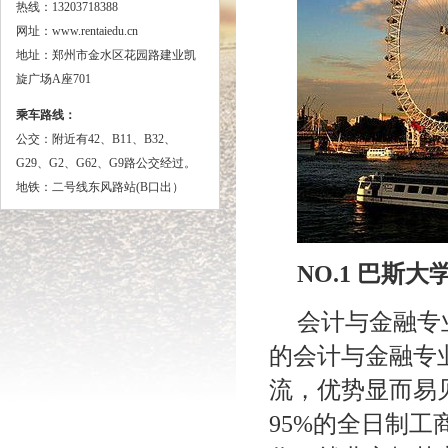
热线：13203718388
网址：www.rentaiedu.cn
地址：郑州市金水区花园路建业凯
旋广场A座701
乘车路线：
公交：
附近有42、B11、B32、
G29、G2、G62、G9路公交经过。
地铁：二号线东风路站(B口出）
NO.1
巴斯大
会计与金融专
的会计与金融专
流，优势显而易
95%
的全日制工